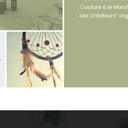
Couture & le Marc
des Créateurs” org