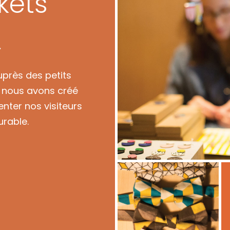
kets
…
près des petits
e nous avons créé
nter nos visiteurs
urable.