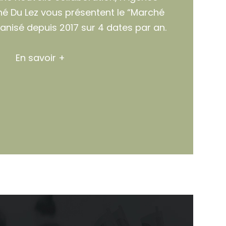
hé Du Lez vous présentent le “Marché
anisé depuis 2017 sur 4 dates par an.
En savoir +