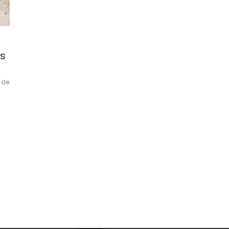
rs
 de